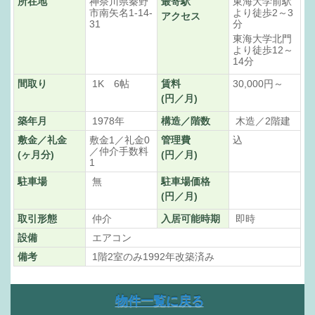
所在地
神奈川県秦野
最寄駅
東海大学前駅
市南矢名1-14-
より徒歩2～3
アクセス
31
分
東海大学北門
より徒歩12～
14分
間取り
1K 6帖
賃料
30,000円～
(円／月)
築年月
1978年
構造／階数
木造／2階建
敷金／礼金
敷金1／礼金0
管理費
込
／仲介手数料
(ヶ月分)
(円／月)
1
駐車場
無
駐車場価格
(円／月)
取引形態
仲介
入居可能時期
即時
設備
エアコン
備考
1階2室のみ1992年改築済み
物件一覧に戻る