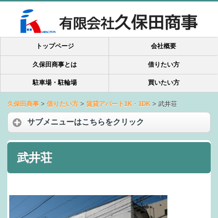
トップページ
会社概要
久保田商事とは
借りたい方
駐車場・駐輪場
買いたい方
久保田商事
>
借りたい方
>
賃貸アパート1K・1DK
>
武井荘
サブメニューはこちらをクリック
武井荘