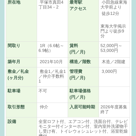
所在地
平塚市真田4
最寄駅
小田急線東海
丁目34－2
大学前より
アクセス
徒歩12分
東海大学掲示
門より徒歩9
分
間取り
1R（6.6帖～
賃料
52,000円～
6.9帖）
53,000円
(円／月)
築年月
2021年10月
構造／階数
木造／2階建
敷金／礼金
敷金1／礼金1
管理費
3,000円
／仲介手数料
(ヶ月分)
(円／月)
1
駐車場
不可
駐車場価格
(円／月)
取引形態
仲介
入居可能時期
2026年度募集
終了
設備
全室ロフト付、エアコン付、洗面台付、テレビ
モニター付インターホン付、室内室外洗濯物干
し受け有、トイレウォシュレット付、浴室乾燥
機付、