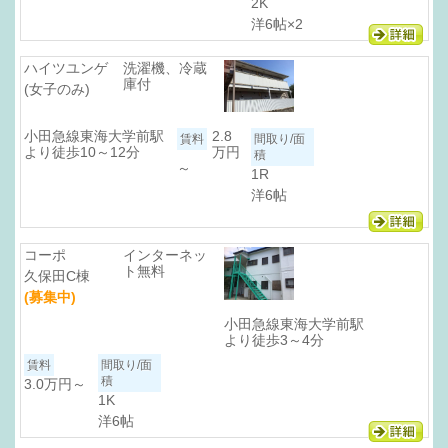
2K
洋6帖×2
ハイツユンゲ
洗濯機、冷蔵
庫付
(女子のみ)
小田急線東海大学前駅
2.8
より徒歩10～12分
万円
～
1R
洋6帖
コーポ
インターネッ
ト無料
久保田C棟
(募集中)
小田急線東海大学前駅
より徒歩3～4分
3.0万円
～
1K
洋6帖