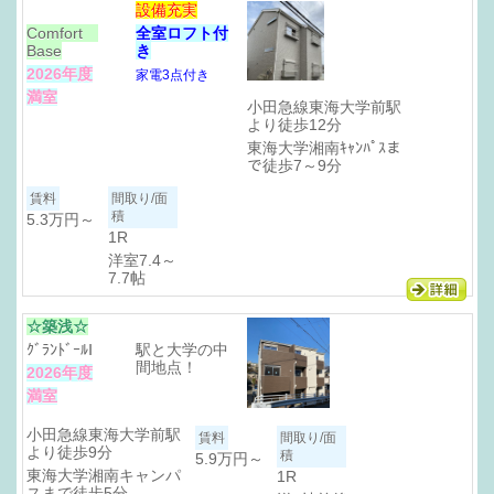
設備充実
Comfort
全室ロフト付
Base
き
2026年度
家電3点付き
満室
小田急線東海大学前駅
より徒歩12分
東海大学湘南ｷｬﾝﾊﾟｽま
で徒歩7～9分
5.3万円
～
1R
洋室7.4～
7.7帖
☆築浅☆
ｸﾞﾗﾝﾄﾞｰﾙⅠ
駅と大学の中
間地点！
2026年度
満室
小田急線東海大学前駅
より徒歩9分
5.9万円
～
東海大学湘南キャンパ
1R
スまで徒歩5分