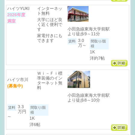
ハイツYUKI
インターネッ
ト無料
2026年度
大学にほど良
満室
く近く便利で
小田急線東海大学前駅
す
より徒歩9～11分
家電付きにも
できます
3.0
万～
1K
洋約7帖
Ｗｉ－Ｆｉ標
準装備のイン
ハイツ市川
ターネット無
(募集中)
料
小田急線東海大学前駅
より徒歩8～10分
3.3
万円
～
1K
洋6帖