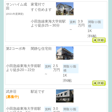
サンハイム成
家電付で
田
すぐ住めます
(2021年度満室)
小田急線東海大学前駅
3.9
より徒歩25～30分
万円
～
1K
洋6帖
第2コーポ寿
閑静な住宅街
小田急線東海大学前駅
2.5
より徒歩20～22分
万円
～
1K
洋6帖
武井荘
駅近です
(募集中)
小田急線東海大学前駅
3.0