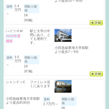
より徒歩20～30分
2.4
万円
～
1K
洋8帖
ハイツＨＭ
駅と大学の中
間にあり、と
2026年度
ても便利で
満室
す。
小田急線東海大学前駅
より徒歩7～9分
3.5
万円
～
1K
洋7帖
シャンティC
ファミレス近
くにあります
小田急線東海大学前駅
より徒歩約30分
2.7万円
～
1K