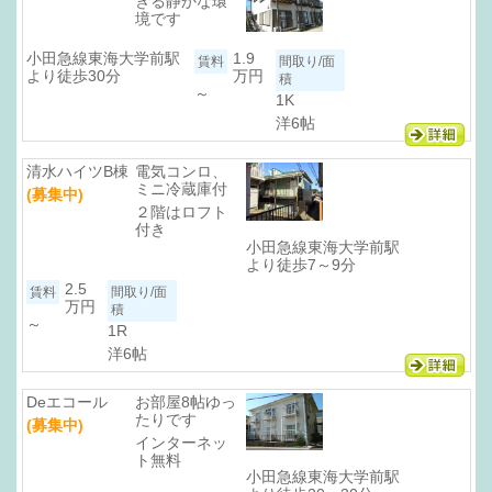
きる静かな環
境です
小田急線東海大学前駅
1.9
より徒歩30分
万円
～
1K
洋6帖
清水ハイツB棟
電気コンロ、
ミニ冷蔵庫付
(募集中)
２階はロフト
付き
小田急線東海大学前駅
より徒歩7～9分
2.5
万円
～
1R
洋6帖
Deエコール
お部屋8帖ゆっ
たりです
(募集中)
インターネッ
ト無料
小田急線東海大学前駅