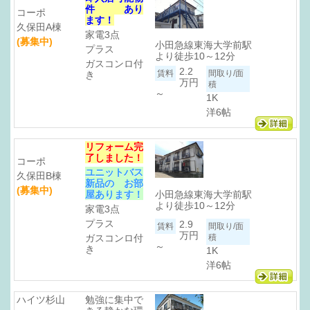
件 あり
コーポ
ます！
久保田A棟
家電3点
(募集中)
小田急線東海大学前駅
プラス
より徒歩10～12分
ガスコンロ付
2.2
き
万円
～
1K
洋6帖
リフォーム完
了しました！
コーポ
ユニットバス
久保田B棟
新品の お部
(募集中)
小田急線東海大学前駅
屋あります！
より徒歩10～12分
家電3点
プラス
2.9
万円
ガスコンロ付
～
き
1K
洋6帖
ハイツ杉山
勉強に集中で