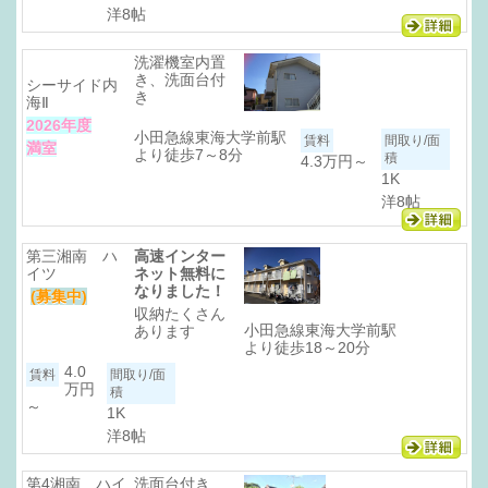
洋8帖
洗濯機室内置
き、洗面台付
シーサイド内
き
海Ⅱ
2026年度
小田急線東海大学前駅
満室
より徒歩7～8分
4.3万円
～
1K
洋8帖
第三湘南 ハ
高速インター
イツ
ネット無料に
なりました！
(募集中)
収納たくさん
小田急線東海大学前駅
あります
より徒歩18～20分
4.0
万円
～
1K
洋8帖
第4湘南 ハイ
洗面台付き