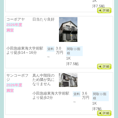
1K
洋7.5帖
コーポアヤ
日当たり良好
2026年度
満室
小田急線東海大学前駅
3.0
より徒歩14～16分
万円
～
1K
洋7.5帖
サンコーポフ
真ん中階段の
ジ
ため隣が気に
なりません
2026年度
満室
小田急線東海大学前駅
3.6
より徒歩2分
万円
～
1K
洋7帖