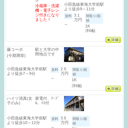
小田急線東海大学前駅
冷蔵庫・洗濯
より徒歩9～11分
機・電子レン
ジ付きになり
3.1
ました！
万円
～
1K
洋6帖
藤コーポ
駅と大学の中
間地点です
(今期満室)
小田急線東海大学前駅
2.5
より徒歩7～9分
万円
～
1K
洋6帖
ハイツ清真(女
家電付、ﾃｰﾌﾞ
子のみ)
ﾙ、ｲｽ付
小田急線東海大学前駅
3.5
より徒歩10～12分
万円
～