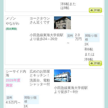
洋6帖また
は8帖
メゾン
ヨークタウン
さん近くです
やながわ
(現在満室)
小田急線東海大学前駅
2.0
より徒歩24～26分
万円
～
1K
和6帖
または
洋6帖
シーサイド内
広めのお部屋
海
とキッチン！
2026年度
洗面台、電動
シャッター付
満室
小田急線東海大学前駅
より徒歩7～8分
4.5万円
～
1K