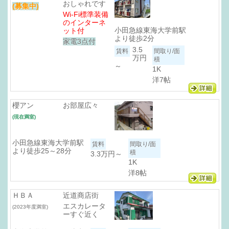
おしゃれです
(募集中)
Wi-Fi標準装備
のインターネ
小田急線東海大学前駅
ット付
より徒歩2分
家電3点付
3.5
万円
～
1K
洋7帖
櫻アン
お部屋広々
(現在満室)
小田急線東海大学前駅
より徒歩25～28分
3.3万円
～
1K
洋8帖
ＨＢＡ
近道商店街
エスカレータ
(2023年度満室)
ーすぐ近く