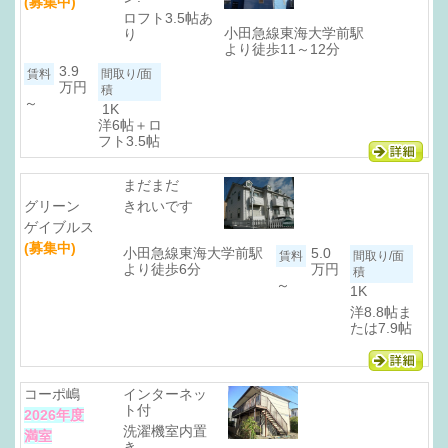
(募集中)
ロフト3.5帖あ
小田急線東海大学前駅
り
より徒歩11～12分
3.9
万円
～
1K
洋6帖＋ロ
フト3.5帖
まだまだ
グリーン
きれいです
ゲイブルス
(募集中)
小田急線東海大学前駅
5.0
より徒歩6分
万円
～
1K
洋8.8帖ま
たは7.9帖
コーポ嶋
インターネッ
ト付
2026年度
洗濯機室内置
満室
き