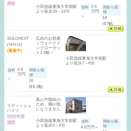
満室
小田急線東海大学前駅
3.5
より徒歩20～22分
万円
～
1K
洋7帖
SOLCREST
広めのお部屋
＋ウォークイ
(ｿﾙｸﾚｽﾄ)
ンクローゼッ
(募集中)
ト1.5帖！
小田急線東海大学前駅
より徒歩7～8分
4.8
万円
～
1K
洋8.3帖
真ん中階段の
ため、隣が気
ラディッシュ
になりません
ハイツ
2026年度
小田急線東海大学前駅
満室
より徒歩3～4分
4.0万円
～