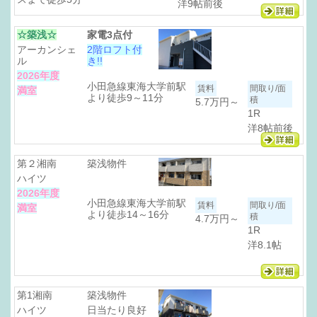
洋9帖前後
☆築浅☆
家電3点付
アーカンシェ
2階ロフト付
ル
き!!
2026年度
小田急線東海大学前駅
満室
より徒歩9～11分
5.7万円
～
1R
洋8帖前後
第２湘南
築浅物件
ハイツ
2026年度
小田急線東海大学前駅
満室
より徒歩14～16分
4.7万円
～
1R
洋8.1帖
第1湘南
築浅物件
ハイツ
日当たり良好