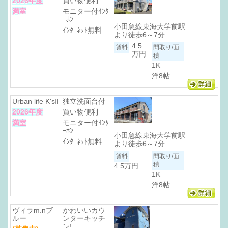
2026年度
買い物便利
満室
モニター付ｲﾝﾀ
ｰﾎﾝ
小田急線東海大学前駅
ｲﾝﾀｰﾈｯﾄ無料
より徒歩6～7分
4.5
万円
1K
洋8帖
Urban life K'sⅡ
独立洗面台付
2026年度
買い物便利
満室
モニター付ｲﾝﾀ
ｰﾎﾝ
小田急線東海大学前駅
ｲﾝﾀｰﾈｯﾄ無料
より徒歩6～7分
4.5万円
1K
洋8帖
ヴィラm.nブ
かわいいカウ
ルー
ンターキッチ
ン!