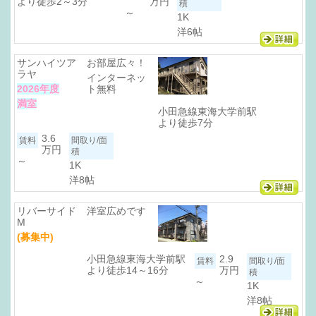
より徒歩2～3分
万円
～
1K
洋6帖
サンハイツア
お部屋広々！
ラヤ
インターネッ
2026年度
ト無料
満室
小田急線東海大学前駅
より徒歩7分
3.6
万円
～
1K
洋8帖
リバーサイド
洋室広めです
M
(募集中)
小田急線東海大学前駅
2.9
より徒歩14～16分
万円
～
1K
洋8帖