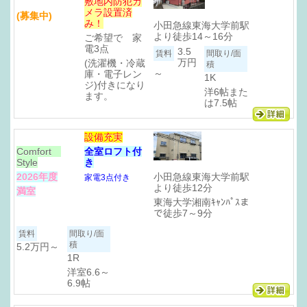
敷地内防犯カ
メラ設置済
(募集中)
み！
小田急線東海大学前駅
より徒歩14～16分
ご希望で 家
電3点
3.5
万円
(洗濯機・冷蔵
～
庫・電子レン
1K
ジ)付きになり
洋6帖また
ます。
は7.5帖
設備充実
Comfort
全室ロフト付
Style
き
小田急線東海大学前駅
2026年度
家電3点付き
より徒歩12分
満室
東海大学湘南ｷｬﾝﾊﾟｽま
で徒歩7～9分
5.2万円
～
1R
洋室6.6～
6.9帖