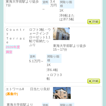
東海大学前駅より徒歩
3.4
7分
万円
～
1K
洋6帖また
は洋7.5帖
Ｃｏｕｎｔｒ
ロフト3帖・ウ
ｙ
ォークインク
ローゼット1.1
Ｔｅｒｒａｃ
帖で収納たっ
ｅ
ぷり
東海大学前駅より徒歩
2026年度
15～17分
満室
5.1万円
～
1K
洋6.4帖
＋ロフト3
帖
エトワールⅡ
日当たり良好
(募集中)
東海大学前駅より