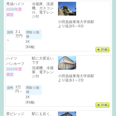
秀成ハイツ
冷蔵庫、洗濯
機、ガスコン
2026年度
ロ、電子レン
満室
ジ付
小田急線東海大学前駅
より徒歩5～6分
3.1
万円
～
1K
洋6帖
ハイツ
駅に大変近い
です
バンホーフ
洗濯機、冷蔵
2026年度
庫、電子レン
満室
小田急線東海大学前駅
ジ付
より徒歩1～2分
3万
円～
1K
洋6帖
星ビレッジ
駅にも近く、