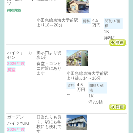
ツ
(現在満室)
小田急線東海大学前駅
4.5
より18～20分
万円
1K
洋8帖
ハイツ； カ
掲示門より徒
セン
歩1分
2026年度
食堂・コンビ
ニ付近にあり
満室
ます
小田急線東海大学前駅
より徒歩14～16分
4.5
万円
～
1K
洋7.5帖
ガーデン
日当たりも良
く、駅にも学
ハイツYUKI
校にも便利で
2026年度
す