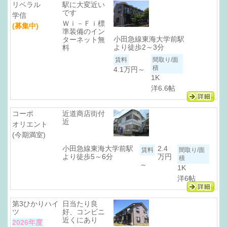
リベラル
駅に大変近い
です
学信
Ｗｉ－Ｆｉ標
(募集中)
準装備のイン
小田急線東海大学前駅
ターネット無
より徒歩2～3分
料
4.1万円～
1K
洋6.6帖
コーポ
近道商店街付
近
オリエント
(今期満室)
小田急線東海大学前駅
2.4
より徒歩5～6分
万円
～
1K
洋6帖
第3ひかりハイ
日当たり良
ツ
好、コンビニ
近くにあり
2026年度