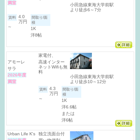
満室
小田急線東海大学前駅
より徒歩6～7分
4.0
万円
～
1K
洋8帖
家電付、
アモーレ
高速インター
ネットWifiも無
サラ
料
2026年度
小田急線東海大学前駅
満室
より徒歩10～12分
4.3
万円
～
1K
洋6.6帖
または
洋6帖
Urban Life K's
独立洗面台付